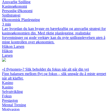
Ansvarlig Spilling
Kasinoøkonomi
Personlig Økonomi
Spillstrategi
Økonomisk Planlegging
3 min
Lær hvordan du kan bygge en bærekraftig og ansvarlig strategi for
kasinoøkonomien din. Med riktig planlegging, realistiske
forventninger og gode verktøy kan du nyte spillopplevelsen uten å
miste kontrollen over økonomien.
Håkon Larsen
Håkon
Larsen
«I flytsonen»? Slik beholder du fokus når alt går din vei
Finn balansen mellom flyt og fokus – slik unngår du å miste grepet
når alt klaffer.
Kasino
Kasino
Selvutvikling
Fokus
Prestasjon
Mental Trening
Motivasjon