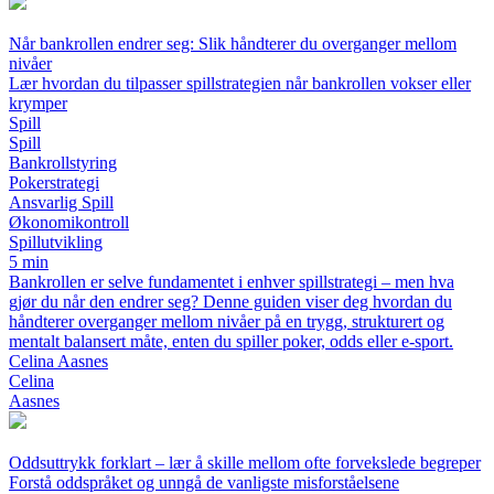
Når bankrollen endrer seg: Slik håndterer du overganger mellom
nivåer
Lær hvordan du tilpasser spillstrategien når bankrollen vokser eller
krymper
Spill
Spill
Bankrollstyring
Pokerstrategi
Ansvarlig Spill
Økonomikontroll
Spillutvikling
5 min
Bankrollen er selve fundamentet i enhver spillstrategi – men hva
gjør du når den endrer seg? Denne guiden viser deg hvordan du
håndterer overganger mellom nivåer på en trygg, strukturert og
mentalt balansert måte, enten du spiller poker, odds eller e-sport.
Celina Aasnes
Celina
Aasnes
Oddsuttrykk forklart – lær å skille mellom ofte forvekslede begreper
Forstå oddspråket og unngå de vanligste misforståelsene