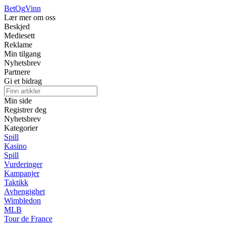
BetOg
Vinn
Lær mer om oss
Beskjed
Mediesett
Reklame
Min tilgang
Nyhetsbrev
Partnere
Gi et bidrag
Min side
Registrer deg
Nyhetsbrev
Kategorier
Spill
Kasino
Spill
Vurderinger
Kampanjer
Taktikk
Avhengighet
Wimbledon
MLB
Tour de France