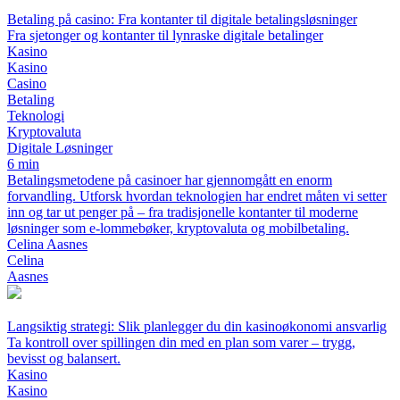
Betaling på casino: Fra kontanter til digitale betalingsløsninger
Fra sjetonger og kontanter til lynraske digitale betalinger
Kasino
Kasino
Casino
Betaling
Teknologi
Kryptovaluta
Digitale Løsninger
6 min
Betalingsmetodene på casinoer har gjennomgått en enorm
forvandling. Utforsk hvordan teknologien har endret måten vi setter
inn og tar ut penger på – fra tradisjonelle kontanter til moderne
løsninger som e-lommebøker, kryptovaluta og mobilbetaling.
Celina Aasnes
Celina
Aasnes
Langsiktig strategi: Slik planlegger du din kasinoøkonomi ansvarlig
Ta kontroll over spillingen din med en plan som varer – trygg,
bevisst og balansert.
Kasino
Kasino