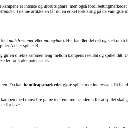
di kampene er intense og uforutsigbare, men også fordi bettingmarkedet b
er/under
. I denne artikkelen får du en enkel forklaring på de vanligste 
 kalt
match winner
eller
moneyline
). Her handler det rett og slett om å
ller A eller spiller B.
og gir en direkte sammenheng mellom kampens resultat og spillet ditt. Ul
eder for å øke potensialet.
nderen. Da kan
handicap-markedet
gjøre spillet mer interessant. Et handi
e kampen med minst fire game mer enn motstanderen for at spillet skal g
er for lave.