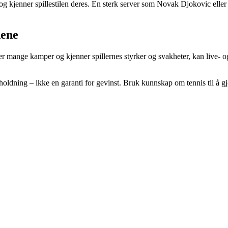
 og kjenner spillestilen deres. En sterk server som Novak Djokovic elle
dene
r mange kamper og kjenner spillernes styrker og svakheter, kan live- og
rholdning – ikke en garanti for gevinst. Bruk kunnskap om tennis til å g