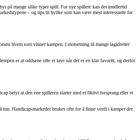
yr på mange ulike typer spill. For nye spillere kan det imidlertid
markedstypene – og tips til hvilke som kan være mest interessante for
 forutsi hvem som vinner kampen. I motsetning til mange lagidretter
empen er at oddsene ofte er lave når det er en klar favoritt, og derfor
cap betyr at den ene spilleren starter med et fiktivt forsprang eller et
å inn. Handicap-markeder brukes ofte for å finne verdi i kamper der