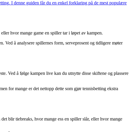
tting. I denne guiden får du en enkel forklaring på de mest populære
 eller hvor mange game en spiller tar i løpet av kampen.
n. Ved å analysere spillernes form, serveprosent og tidligere møter
ste. Ved å følge kampen live kan du utnytte disse skiftene og plassere
 men for mange er det nettopp dette som gjør tennisbetting ekstra
 det blir tiebreaks, hvor mange ess en spiller slår, eller hvor mange