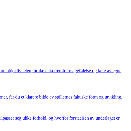
vare objektiviteten, bruke data fremfor magefølelse og lære av egne
oner, får du et klarere bilde av spillernes faktiske form og utvikling.
ilpasser seg ulike forhold, og hvorfor forståelsen av underlaget er