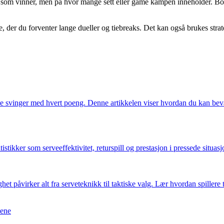
m som vinner, men på hvor mange sett eller game kampen inneholder. Bo
, der du forventer lange dueller og tiebreaks. Det kan også brukes strateg
lelsene svinger med hvert poeng. Denne artikkelen viser hvordan du kan be
istikker som serveeffektivitet, returspill og prestasjon i pressede situasj
t påvirker alt fra serveteknikk til taktiske valg. Lær hvordan spillere t
dene