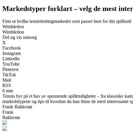
Markedstyper forklart – velg de mest inte
Finn ut hvilke tennisbettingmarkeder som passer best for din spillestil
Wimbledon
Wimbledon
Del og vis omsorg
X
Facebook
Instagram
LinkedIn
YouTube
Pinterest
TikTok
Mail
RSS
6 min
Tennis byr på et hav av spennende spillmuligheter – fra klassiske kam
markedstypene og tips til hvordan du kan finne de mest interessante sp
Frank Bakkestø
Frank
Bakkestø