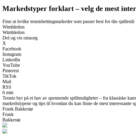
Markedstyper forklart – velg de mest inte
Finn ut hvilke tennisbettingmarkeder som passer best for din spillestil
Wimbledon
Wimbledon
Del og vis omsorg
X
Facebook
Instagram
LinkedIn
YouTube
Pinterest
TikTok
Mail
RSS
6 min
Tennis byr på et hav av spennende spillmuligheter – fra klassiske kam
markedstypene og tips til hvordan du kan finne de mest interessante sp
Frank Bakkestø
Frank
Bakkestø