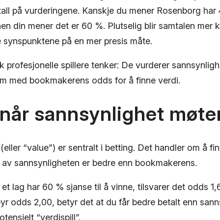
tall på vurderingene. Kanskje du mener Rosenborg har 4
en din mener det er 60 %. Plutselig blir samtalen mer 
 synspunktene på en mer presis måte.
ik profesjonelle spillere tenker: De vurderer sannsynlig
m med bookmakerens odds for å finne verdi.
 når sannsynlighet møte
eller “value”) er sentralt i betting. Det handler om å fi
g av sannsynligheten er bedre enn bookmakerens.
t lag har 60 % sjanse til å vinne, tilsvarer det odds 1,6
r odds 2,00, betyr det at du får bedre betalt enn sanns
ensielt “verdispill”.