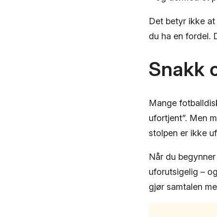
Det betyr ikke at
du ha en fordel. 
Snakk o
Mange fotballdis
ufortjent”. Men m
stolpen er ikke uf
Når du begynner å 
uforutsigelig – 
gjør samtalen mer