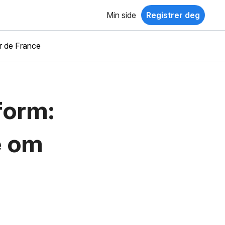
Min side
Registrer deg
r de France
form:
e om