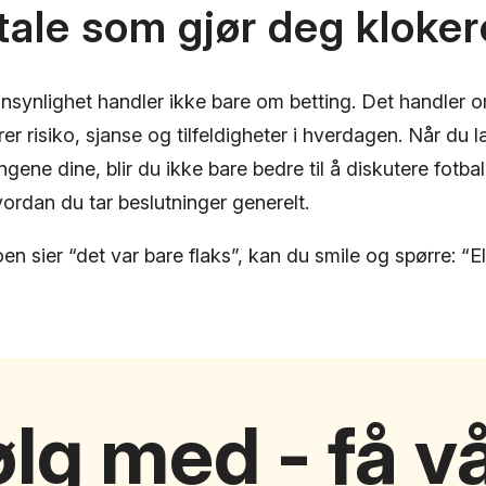
ale som gjør deg kloker
synlighet handler ikke bare om betting. Det handler o
er risiko, sjanse og tilfeldigheter i hverdagen. Når du l
ngene dine, blir du ikke bare bedre til å diskutere fotbal
ordan du tar beslutninger generelt.
n sier “det var bare flaks”, kan du smile og spørre: “El
lg med - få v