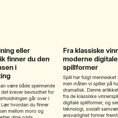
ning eller
Fra klassiske vinne
ik finner du den
moderne digitale
nsen i
spillformer
ting
Spill har fulgt mennesket 
men måten vi spiller på h
 kan være både spennende
dramatisk. Denne artikke
 det krever bevissthet for
fra de klassiske vinnerspi
erholdningen går over i
digitale spillformer, og s
l. Lær hvordan du finner
teknologi, sosialt samvæ
nsen mellom moro og
ansvarlighet former frem
etter dine odds.