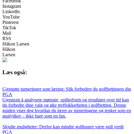
Facebook
Instagram
LinkedIn
YouTube
Pinterest
TikTok
Mail
RSS
Håkon Larsen
Håkon
Larsen
Læs også:
Gjentatte turneringer som læring: Slik forbedrer du golfbettingen din
PGA
Gjennom å analysere mønstre, spillerform og resultater over tid kan
du forbedre dine valg og øke treffsikkerheten i golfbetting. Denne
guiden viser deg hvordan du lærer av turneringene og tenker som en
analytiker – ikke bare som en fan.
Skjulte muligheter: Derfor kan mindre golftourer være gull verdt
PGA