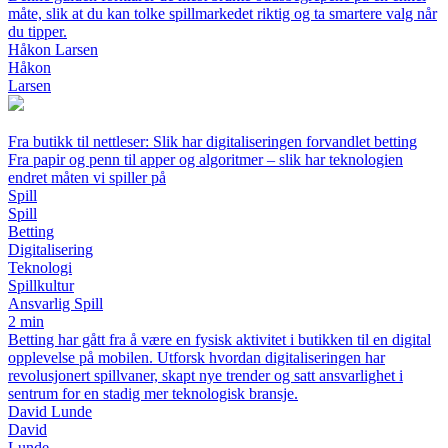
måte, slik at du kan tolke spillmarkedet riktig og ta smartere valg når
du tipper.
Håkon Larsen
Håkon
Larsen
Fra butikk til nettleser: Slik har digitaliseringen forvandlet betting
Fra papir og penn til apper og algoritmer – slik har teknologien
endret måten vi spiller på
Spill
Spill
Betting
Digitalisering
Teknologi
Spillkultur
Ansvarlig Spill
2 min
Betting har gått fra å være en fysisk aktivitet i butikken til en digital
opplevelse på mobilen. Utforsk hvordan digitaliseringen har
revolusjonert spillvaner, skapt nye trender og satt ansvarlighet i
sentrum for en stadig mer teknologisk bransje.
David Lunde
David
Lunde