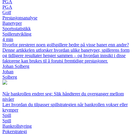
PGA
PGA
Golf
Prestasjonsanalyse
Banetyper
Sportsstatistikk
Spillerutvikling
4 min
Hvorfor presterer noen golfspillere bedre på visse baner enn andre?
Denne artikkelen utforsker hvordan ulike banetyper, spillerens form
og tidligere resultater henger sammen – og hvordan innsikt i disse
faktorene kan brukes til å forutsi fremtidige prestasjoner.
Johan Solberg
Johan
Solberg
Når bankrollen endrer seg: Slik håndterer du overganger mellom
nivåer
Lær hvordan du tilpasser spillstrategien når bankrollen vokser eller
krymper
Spill
Spill
Bankrollstyring
Pokerstrategi