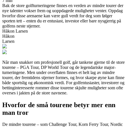
7 min
Bak de store golfturneringene finnes en verden av mindre tourer der
nye talenter vokser frem og uoppdagede muligheter venter. Oppdag
hvorfor disse arenaene kan være gull verdt for deg som følger
sporten tett – enten du er entusiast, investor eller bare nysgjerrig på
golfens neste stjerner.
Håkon Larsen
Håkon
Larsen
Når man snakker om profesjonell golf, går tankene gjerne til de store
tourene – PGA Tour, DP World Tour og de legendariske major-
turneringene. Men under overflaten finnes et helt lag av mindre
tourer, der fremtidens stjerner formes, og hvor skarpe øyne kan finne
både sportslig og økonomisk verdi. For golfentusiaster, investorer og
bettinginteresserte rommer disse tourene skjulte muligheter som ofte
overses i jakten på de store navnene.
Hvorfor de små tourene betyr mer enn
man tror
De mindre tourene – som Challenge Tour, Korn Ferry Tour, Nordic