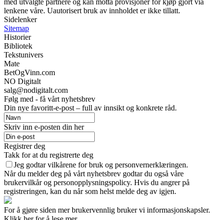
med utvalgte partnere og kan motta provisjoner for kjøp gjort via
lenkene våre. Uautorisert bruk av innholdet er ikke tillatt.
Sidelenker
Sitemap
Historier
Bibliotek
Tekstunivers
Mate
BetOgVinn.com
NO Digitalt
salg@nodigitalt.com
Følg med - få vårt nyhetsbrev
Din nye favoritt-e-post – full av innsikt og konkrete råd.
Skriv inn e-posten din her
Registrer deg
Takk for at du registrerte deg
Jeg godtar vilkårene for bruk og personvernerklæringen.
Når du melder deg på vårt nyhetsbrev godtar du også våre
brukervilkår og personopplysningspolicy. Hvis du angrer på
registreringen, kan du når som helst melde deg av igjen.
For å gjøre siden mer brukervennlig bruker vi informasjonskapsler.
Klikk her for å lese mer.