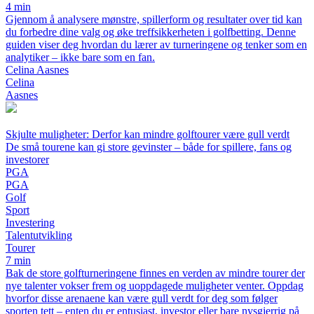
4 min
Gjennom å analysere mønstre, spillerform og resultater over tid kan
du forbedre dine valg og øke treffsikkerheten i golfbetting. Denne
guiden viser deg hvordan du lærer av turneringene og tenker som en
analytiker – ikke bare som en fan.
Celina Aasnes
Celina
Aasnes
Skjulte muligheter: Derfor kan mindre golftourer være gull verdt
De små tourene kan gi store gevinster – både for spillere, fans og
investorer
PGA
PGA
Golf
Sport
Investering
Talentutvikling
Tourer
7 min
Bak de store golfturneringene finnes en verden av mindre tourer der
nye talenter vokser frem og uoppdagede muligheter venter. Oppdag
hvorfor disse arenaene kan være gull verdt for deg som følger
sporten tett – enten du er entusiast, investor eller bare nysgjerrig på