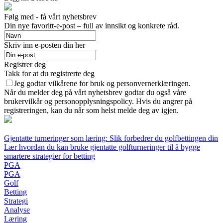
Følg med - få vårt nyhetsbrev
Din nye favoritt-e-post – full av innsikt og konkrete råd.
Skriv inn e-posten din her
Registrer deg
Takk for at du registrerte deg
Jeg godtar vilkårene for bruk og personvernerklæringen.
Når du melder deg på vårt nyhetsbrev godtar du også våre
brukervilkår og personopplysningspolicy. Hvis du angrer på
registreringen, kan du når som helst melde deg av igjen.
Gjentatte turneringer som læring: Slik forbedrer du golfbettingen din
Lær hvordan du kan bruke gjentatte golfturneringer til å bygge
smartere strategier for betting
PGA
PGA
Golf
Betting
Strategi
Analyse
Læring