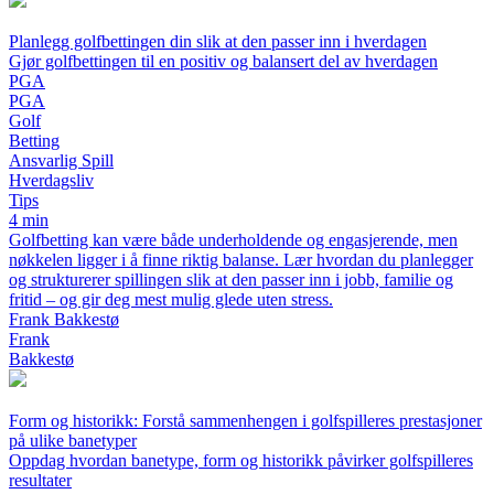
Planlegg golfbettingen din slik at den passer inn i hverdagen
Gjør golfbettingen til en positiv og balansert del av hverdagen
PGA
PGA
Golf
Betting
Ansvarlig Spill
Hverdagsliv
Tips
4 min
Golfbetting kan være både underholdende og engasjerende, men
nøkkelen ligger i å finne riktig balanse. Lær hvordan du planlegger
og strukturerer spillingen slik at den passer inn i jobb, familie og
fritid – og gir deg mest mulig glede uten stress.
Frank Bakkestø
Frank
Bakkestø
Form og historikk: Forstå sammenhengen i golfspilleres prestasjoner
på ulike banetyper
Oppdag hvordan banetype, form og historikk påvirker golfspilleres
resultater