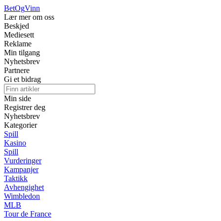
BetOg
Vinn
Lær mer om oss
Beskjed
Mediesett
Reklame
Min tilgang
Nyhetsbrev
Partnere
Gi et bidrag
Min side
Registrer deg
Nyhetsbrev
Kategorier
Spill
Kasino
Spill
Vurderinger
Kampanjer
Taktikk
Avhengighet
Wimbledon
MLB
Tour de France