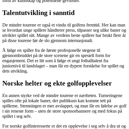
form av kunnskap og potensielle gevinster.
Talentutvikling i sanntid
De mindre tourene er også et vindu til golfens fremtid. Her kan man
se hvordan unge spillere håndterer press, tilpasser seg ulike baner og
utvikler spillet sitt. Mange av verdens beste spillere har brukt flere år
på disse tourene før de slo gjennom internasjonalt.
Å følge en spiller fra de første profesjonelle stegene til
gjennombruddet på de store scenene gir en spesiell form for
engasjement. Det er litt som å følge et ungt fotballtalent fra
juniornivå til landslaget – man får en dypere forståelse for spillet og
dets utvikling.
Norske helter og ekte golfopplevelser
En annen styrke ved de mindre tourene er nærheten. Turneringene
spilles ofte på lokale baner, der publikum kan komme tett på
spillerne. Stemningen er mer avslappet, og man får en følelse av golf
i sin reneste form – uten de store sponsorbannere og med fokus på
spillet i seg selv.
For norske golfinteresserte er det en opplevelse i seg selv å dra ut og