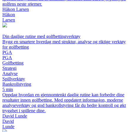
golfens neste stjerner.
Håkon Larsen
Håkon
Larsen
Din daglige rutine med golfbettingverktøy
Bygg en smartere hverdag med struktur, analyse og riktige verktøy
for golfbetting
PGA
PGA
Golfbetting
Strategi
Analyse
Spillverktøy
Bankrollstyring
5 min
Oppdag hvordan en gjennomtenkt daglig rutine kan forbedre dine
resultater innen golfbetting. Med oppdatert informasjon, moderne
analyseverktøy og god bankrollstyring får du bedre kontroll og økt
trygghet i spillene dine.
David Lunde
David
Lunde