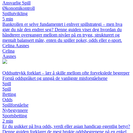
Ansvarlig Spill
Økonomikontroll
Spillutvikling
5 min
Bankrollen er selve fundamentet i enhver spillstrategi – men hva
gjør du når den endrer seg? Denne guiden viser deg hvordan du
håndterer overganger mellom nivåer på en trygg, strukturert og
mentalt balansert måte, enten du spiller poker, odds eller e-sport.
Celina Aasnes
Celina
Aasnes
Oddsuttrykk forklart – lær å skille mellom ofte forvekslede begreper
Forstå oddspråket og unngå de vanligste misforståelsene
Spill
Spill
Betting
Odds
Spillforståelse
Nybegynnere
Sportsbetting
2 min
Er du usikker på hva odds, verdi eller asian handicap egentlig betyr?
Denne guiden forklarer de mest brukte oddsbegrepene på en enkel