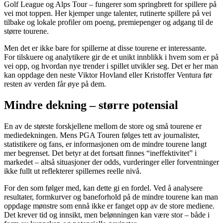
Golf League og Alps Tour – fungerer som springbrett for spillere på
vei mot toppen. Her kjemper unge talenter, rutinerte spillere på vei
tilbake og lokale profiler om poeng, premiepenger og adgang til de
større tourene.
Men det er ikke bare for spillerne at disse tourene er interessante.
For tilskuere og analytikere gir de et unikt innblikk i hvem som er på
vei opp, og hvordan nye trender i spillet utvikler seg. Det er her man
kan oppdage den neste Viktor Hovland eller Kristoffer Ventura før
resten av verden får øye på dem.
Mindre dekning – større potensial
En av de største forskjellene mellom de store og små tourene er
mediedekningen. Mens PGA Touren følges tett av journalister,
statistikere og fans, er informasjonen om de mindre tourene langt
mer begrenset. Det betyr at det fortsatt finnes “ineffektivitet” i
markedet – altså situasjoner der odds, vurderinger eller forventninger
ikke fullt ut reflekterer spillernes reelle nivå.
For den som følger med, kan dette gi en fordel. Ved å analysere
resultater, formkurver og baneforhold på de mindre tourene kan man
oppdage mønstre som ennå ikke er fanget opp av de store mediene.
Det krever tid og innsikt, men belønningen kan være stor – både i