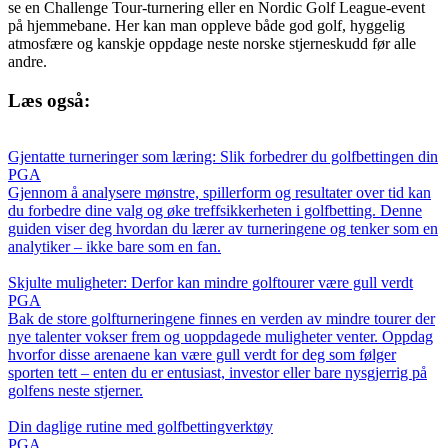
se en Challenge Tour-turnering eller en Nordic Golf League-event
på hjemmebane. Her kan man oppleve både god golf, hyggelig
atmosfære og kanskje oppdage neste norske stjerneskudd før alle
andre.
Læs også:
Gjentatte turneringer som læring: Slik forbedrer du golfbettingen din
PGA
Gjennom å analysere mønstre, spillerform og resultater over tid kan
du forbedre dine valg og øke treffsikkerheten i golfbetting. Denne
guiden viser deg hvordan du lærer av turneringene og tenker som en
analytiker – ikke bare som en fan.
Skjulte muligheter: Derfor kan mindre golftourer være gull verdt
PGA
Bak de store golfturneringene finnes en verden av mindre tourer der
nye talenter vokser frem og uoppdagede muligheter venter. Oppdag
hvorfor disse arenaene kan være gull verdt for deg som følger
sporten tett – enten du er entusiast, investor eller bare nysgjerrig på
golfens neste stjerner.
Din daglige rutine med golfbettingverktøy
PGA