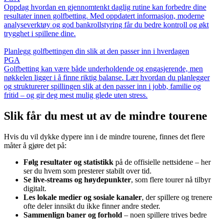
Oppdag hvordan en gjennomtenkt daglig rutine kan forbedre dine
resultater innen golfbetting. Med oppdatert informasjon, moderne
analyseverktøy og god bankrollstyring får du bedre kontroll og økt
trygghet i spillene dine.
Planlegg golfbettingen din slik at den passer inn i hverdagen
PGA
Golfbetting kan være både underholdende og engasjerende, men
nøkkelen ligger i å finne riktig balanse. Lær hvordan du planlegger
og strukturerer spillingen slik at den passer inn i jobb, familie og
fritid – og gir deg mest mulig glede uten stress.
Slik får du mest ut av de mindre tourene
Hvis du vil dykke dypere inn i de mindre tourene, finnes det flere
måter å gjøre det på:
Følg resultater og statistikk
på de offisielle nettsidene – her
ser du hvem som presterer stabilt over tid.
Se live-streams og høydepunkter
, som flere tourer nå tilbyr
digitalt.
Les lokale medier og sosiale kanaler
, der spillere og trenere
ofte deler innsikt du ikke finner andre steder.
Sammenlign baner og forhold
– noen spillere trives bedre