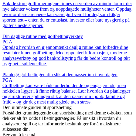
Bak de store golfturneringene finnes en verden av mindre tourer der
nye talenter vokser frem og uoppdagede muligheter venter. Oppdag
hvorfor disse arenaene kan være gull verdt for deg som følger
sporten tett – enten du er entusiast, investor eller bare nysgjerrig på
golfens neste stjerner.
Din daglige rutine med golfbettingverktøy
PGA
Oppdag hvordan en gjennomtenkt daglig rutine kan forbedre dine
resultater innen golfbetting. Med oppdatert informasjon, moderne
analyseverktøy og god bankrollstyring får du bedre kontroll og økt
trygghet i spillene dine.
Planlegg golfbettingen din slik at den passer inn i hverdagen
PGA
Golfbetting kan være både underholdende og engasjerende, men
nøkkelen ligger i å finne riktig balanse. Lær hvordan du planlegger
og strukturerer spillingen slik at den passer inn i jobb, familie og
fritid – og gir deg mest mulig glede uten stress.
Den ultimate guiden til sportsbetting
Forstå det grunnleggende om sportsbetting med denne e-boken som
dekker alt fra odds til bettingstrategier. Få innsikt i hvordan du
analyserer spill og tar informerte beslutninger for å maksimere
suksessen din.
Begynn å lese nå