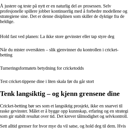
Å justere og teste på nytt er en naturlig del av prosessen. Selv
profesjonelle spillere jobber kontinuerlig med å forbedre modellene og
strategiene sine. Det er denne disiplinen som skiller de dyktige fra de
heldige.
Hold fast ved planen: La ikke store gevinster eller tap styre deg
Når du mister oversikten – slik gjenvinner du kontrollen i cricket-
betting
Turneringsformatets betydning for cricketodds
Test cricket-tippene dine i liten skala før du går stort
Tenk langsiktig – og kjenn grensene dine
Cricket-betting bør ses som et langsiktig prosjekt, ikke en snarvei til
raske gevinster. Målet er å bygge opp kunnskap, erfaring og en strategi
som gir stabilt resultat over tid. Det krever tålmodighet og selvkontroll.
Sett alltid grenser for hvor mye du vil satse, og hold deg til dem. Hvis