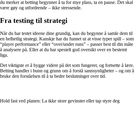
du merker at betting begynner å ta for mye plass, ta en pause. Det skal
være gøy og utfordrende – ikke stressende.
Fra testing til strategi
Når du har testet ideene dine grundig, kan du begynne å samle dem til
en helhetlig strategi. Kanskje har du funnet ut at visse typer spill – som
“player performance” eller “over/under runs” – passer best til din måte
å analysere på. Eller at du har spesielt god oversikt over en bestemt
liga.
Det viktigste er å bygge videre på det som fungerer, og fortsette å lære.
Betting handler i bunn og grunn om å forstå sannsynligheter – og om å
bruke den forståelsen til å ta bedre beslutninger over tid.
Hold fast ved planen: La ikke store gevinster eller tap styre deg