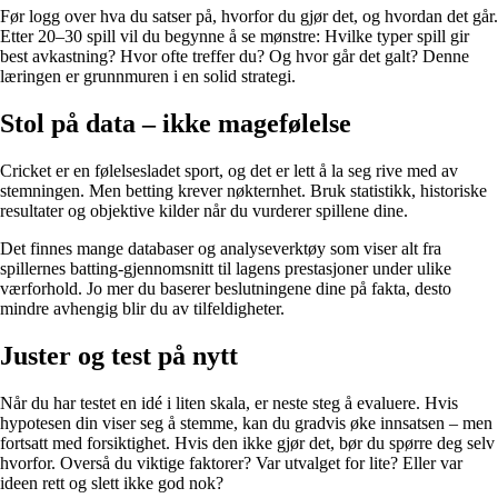
Før logg over hva du satser på, hvorfor du gjør det, og hvordan det går.
Etter 20–30 spill vil du begynne å se mønstre: Hvilke typer spill gir
best avkastning? Hvor ofte treffer du? Og hvor går det galt? Denne
læringen er grunnmuren i en solid strategi.
Stol på data – ikke magefølelse
Cricket er en følelsesladet sport, og det er lett å la seg rive med av
stemningen. Men betting krever nøkternhet. Bruk statistikk, historiske
resultater og objektive kilder når du vurderer spillene dine.
Det finnes mange databaser og analyseverktøy som viser alt fra
spillernes batting-gjennomsnitt til lagens prestasjoner under ulike
værforhold. Jo mer du baserer beslutningene dine på fakta, desto
mindre avhengig blir du av tilfeldigheter.
Juster og test på nytt
Når du har testet en idé i liten skala, er neste steg å evaluere. Hvis
hypotesen din viser seg å stemme, kan du gradvis øke innsatsen – men
fortsatt med forsiktighet. Hvis den ikke gjør det, bør du spørre deg selv
hvorfor. Overså du viktige faktorer? Var utvalget for lite? Eller var
ideen rett og slett ikke god nok?