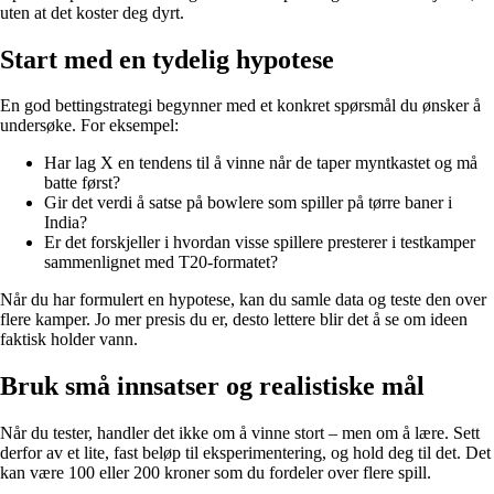
uten at det koster deg dyrt.
Start med en tydelig hypotese
En god bettingstrategi begynner med et konkret spørsmål du ønsker å
undersøke. For eksempel:
Har lag X en tendens til å vinne når de taper myntkastet og må
batte først?
Gir det verdi å satse på bowlere som spiller på tørre baner i
India?
Er det forskjeller i hvordan visse spillere presterer i testkamper
sammenlignet med T20-formatet?
Når du har formulert en hypotese, kan du samle data og teste den over
flere kamper. Jo mer presis du er, desto lettere blir det å se om ideen
faktisk holder vann.
Bruk små innsatser og realistiske mål
Når du tester, handler det ikke om å vinne stort – men om å lære. Sett
derfor av et lite, fast beløp til eksperimentering, og hold deg til det. Det
kan være 100 eller 200 kroner som du fordeler over flere spill.