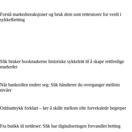
Forstå markedsreaksjoner og bruk dem som rettesnorer for verdi i
sykkelbetting
Slik bruker bookmakerne historiske sykkelritt til å skape rettferdige
markeder
Når bankrollen endrer seg: Slik håndterer du overganger mellom
nivåer
Oddsuttrykk forklart – lær å skille mellom ofte forvekslede begreper
Fra butikk til nettleser: Slik har digitaliseringen forvandlet betting