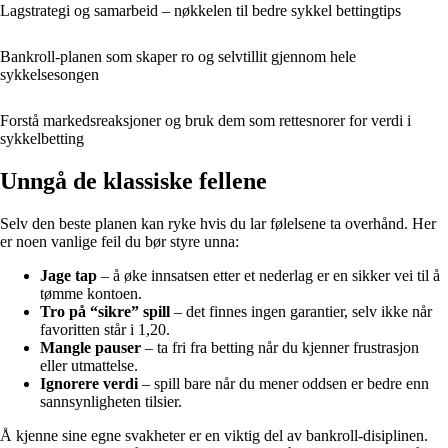
Lagstrategi og samarbeid – nøkkelen til bedre sykkel bettingtips
Bankroll-planen som skaper ro og selvtillit gjennom hele
sykkelsesongen
Forstå markedsreaksjoner og bruk dem som rettesnorer for verdi i
sykkelbetting
Unngå de klassiske fellene
Selv den beste planen kan ryke hvis du lar følelsene ta overhånd. Her
er noen vanlige feil du bør styre unna:
Jage tap
– å øke innsatsen etter et nederlag er en sikker vei til å
tømme kontoen.
Tro på “sikre” spill
– det finnes ingen garantier, selv ikke når
favoritten står i 1,20.
Mangle pauser
– ta fri fra betting når du kjenner frustrasjon
eller utmattelse.
Ignorere verdi
– spill bare når du mener oddsen er bedre enn
sannsynligheten tilsier.
Å kjenne sine egne svakheter er en viktig del av bankroll-disiplinen.