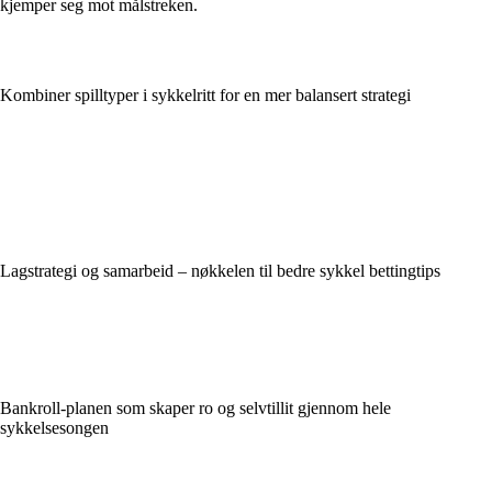
kjemper seg mot målstreken.
Kombiner spilltyper i sykkelritt for en mer balansert strategi
Lagstrategi og samarbeid – nøkkelen til bedre sykkel bettingtips
Bankroll-planen som skaper ro og selvtillit gjennom hele
sykkelsesongen