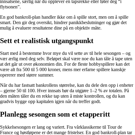
innsatsene, særlig når du opplever en tapsrekke eller føler deg “i
flytsonen”.
En god bankroll-plan handler ikke om å spille stort, men om å spille
smart. Den gir deg oversikt, hindrer panikkbeslutninger og gjør det
mulig å evaluere resultatene dine på en objektiv måte.
Sett et realistisk utgangspunkt
Start med å bestemme hvor mye du vil sette av til hele sesongen – og
vær ærlig med deg selv. Beløpet skal være noe du kan tåle å tape uten
at det går ut over økonomien din. For de fleste hobbyspillere kan det
være alt fra 500 til 5 000 kroner, mens mer erfarne spillere kanskje
opererer med større summer.
Når du har fastsatt bankrollens størrelse, kan du dele den opp i enheter
– gjerne 50 til 100. Hver innsats bør da utgjøre 1–2 % av totalen. På
den måten tåler du en rekke tap uten å miste kontrollen, og du kan
gradvis bygge opp kapitalen igjen når du treffer godt.
Planlegg sesongen som et etapperitt
Sykkelsesongen er lang og variert. Fra vårklassikerne til Tour de
France og høstløpene er det mange fristelser. En god bankroll-plan tar