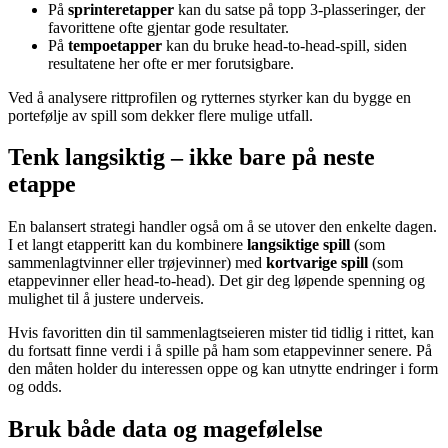
På
sprinteretapper
kan du satse på topp 3-plasseringer, der
favorittene ofte gjentar gode resultater.
På
tempoetapper
kan du bruke head-to-head-spill, siden
resultatene her ofte er mer forutsigbare.
Ved å analysere rittprofilen og rytternes styrker kan du bygge en
portefølje av spill som dekker flere mulige utfall.
Tenk langsiktig – ikke bare på neste
etappe
En balansert strategi handler også om å se utover den enkelte dagen.
I et langt etapperitt kan du kombinere
langsiktige spill
(som
sammenlagtvinner eller trøjevinner) med
kortvarige spill
(som
etappevinner eller head-to-head). Det gir deg løpende spenning og
mulighet til å justere underveis.
Hvis favoritten din til sammenlagtseieren mister tid tidlig i rittet, kan
du fortsatt finne verdi i å spille på ham som etappevinner senere. På
den måten holder du interessen oppe og kan utnytte endringer i form
og odds.
Bruk både data og magefølelse