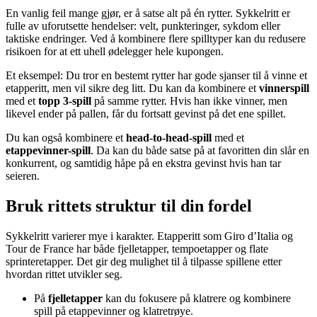
En vanlig feil mange gjør, er å satse alt på én rytter. Sykkelritt er
fulle av uforutsette hendelser: velt, punkteringer, sykdom eller
taktiske endringer. Ved å kombinere flere spilltyper kan du redusere
risikoen for at ett uhell ødelegger hele kupongen.
Et eksempel: Du tror en bestemt rytter har gode sjanser til å vinne et
etapperitt, men vil sikre deg litt. Du kan da kombinere et
vinnerspill
med et
topp 3-spill
på samme rytter. Hvis han ikke vinner, men
likevel ender på pallen, får du fortsatt gevinst på det ene spillet.
Du kan også kombinere et
head-to-head-spill
med et
etappevinner-spill
. Da kan du både satse på at favoritten din slår en
konkurrent, og samtidig håpe på en ekstra gevinst hvis han tar
seieren.
Bruk rittets struktur til din fordel
Sykkelritt varierer mye i karakter. Etapperitt som Giro d’Italia og
Tour de France har både fjelletapper, tempoetapper og flate
sprinteretapper. Det gir deg mulighet til å tilpasse spillene etter
hvordan rittet utvikler seg.
På
fjelletapper
kan du fokusere på klatrere og kombinere
spill på etappevinner og klatretrøye.