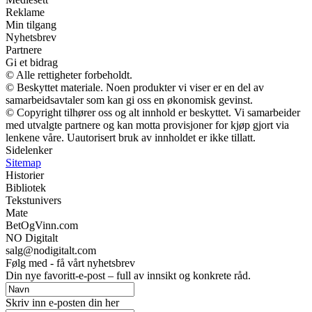
Reklame
Min tilgang
Nyhetsbrev
Partnere
Gi et bidrag
© Alle rettigheter forbeholdt.
© Beskyttet materiale. Noen produkter vi viser er en del av
samarbeidsavtaler som kan gi oss en økonomisk gevinst.
© Copyright tilhører oss og alt innhold er beskyttet. Vi samarbeider
med utvalgte partnere og kan motta provisjoner for kjøp gjort via
lenkene våre. Uautorisert bruk av innholdet er ikke tillatt.
Sidelenker
Sitemap
Historier
Bibliotek
Tekstunivers
Mate
BetOgVinn.com
NO Digitalt
salg@nodigitalt.com
Følg med - få vårt nyhetsbrev
Din nye favoritt-e-post – full av innsikt og konkrete råd.
Skriv inn e-posten din her