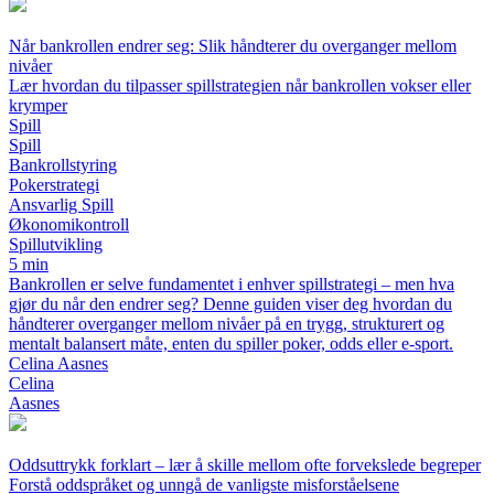
Når bankrollen endrer seg: Slik håndterer du overganger mellom
nivåer
Lær hvordan du tilpasser spillstrategien når bankrollen vokser eller
krymper
Spill
Spill
Bankrollstyring
Pokerstrategi
Ansvarlig Spill
Økonomikontroll
Spillutvikling
5 min
Bankrollen er selve fundamentet i enhver spillstrategi – men hva
gjør du når den endrer seg? Denne guiden viser deg hvordan du
håndterer overganger mellom nivåer på en trygg, strukturert og
mentalt balansert måte, enten du spiller poker, odds eller e-sport.
Celina Aasnes
Celina
Aasnes
Oddsuttrykk forklart – lær å skille mellom ofte forvekslede begreper
Forstå oddspråket og unngå de vanligste misforståelsene