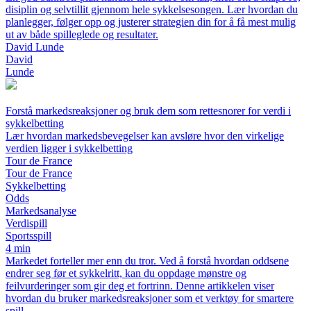
disiplin og selvtillit gjennom hele sykkelsesongen. Lær hvordan du
planlegger, følger opp og justerer strategien din for å få mest mulig
ut av både spilleglede og resultater.
David Lunde
David
Lunde
Forstå markedsreaksjoner og bruk dem som rettesnorer for verdi i
sykkelbetting
Lær hvordan markedsbevegelser kan avsløre hvor den virkelige
verdien ligger i sykkelbetting
Tour de France
Tour de France
Sykkelbetting
Odds
Markedsanalyse
Verdispill
Sportsspill
4 min
Markedet forteller mer enn du tror. Ved å forstå hvordan oddsene
endrer seg før et sykkelritt, kan du oppdage mønstre og
feilvurderinger som gir deg et fortrinn. Denne artikkelen viser
hvordan du bruker markedsreaksjoner som et verktøy for smartere
spill.