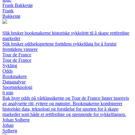
Frank Bakkestø
Frank
Bakkestø
Slik bruker bookmakerne historiske sykkelritt til å skape rettferdige
markeder
Slik bruker oddsekspertene fortidens sykkeldata for å forutsi
fremtidens vinnere
Tour de France
Tour de France
Sykling
Odds
Bookmakere
Dataanalyse
Sportsteknologi
6 min
Bak hver odds på vårklassikerne og Tour de France ligger tusenvis
av analyserte ritt, ryttere og mønstre. Bookmakerne kombinerer
historiske data, teknologi og forståelse for sporten for å skape
markeder som både er rettferdige og spennende for sykkelfansen.
Johan Solberg
Johan
Solberg