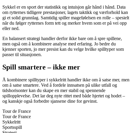
Sykkel er en sport der statistikk og intuisjon går hånd i hånd. Data
om rytternes tidligere prestasjoner, lagets taktikk og værforhold kan
gi et solid grunnlag. Samtidig spiller magefølelsen en rolle – spesielt
når du følger rytternes form tett og merker hvem som er på vei opp
eller ned.
En balansert strategi handler derfor ikke bare om å spre spillene,
men også om å kombinere analyse med erfaring. Jo bedre du
kjenner sporten, jo mer presist kan du velge hvilke spilltyper som
passer til situasjonen.
Spill smartere – ikke mer
Å kombinere spilltyper i sykkelritt handler ikke om å satse mer, men
om å satse smartere. Ved å fordele innsatsen på ulike utfall og
tidshorisonter kan du skape en mer stabil og spennende
spillopplevelse. Det lar deg nyte rittet med både hjertet og hodet –
og kanskje også forbedre sjansene dine for gevinst.
Tour de France
Tour de France
Sykkelritt
Sportsspill
Strategi